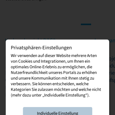
Verbundprojekt D2C2
Angewand
Privatsphären-Einstellungen
Wir verwenden auf dieser Website mehrere Arten
Im Fokus des Projektes
Das Proje
von Cookies und Integrationen, um Ihnen ein
„Digitalisierung in Disziplinen
Anwendun
optimales Online-Erlebnis zu ermöglichen, die
Partizipativ Umsetzen ::
Industri
Nutzerfreundlichkeit unseres Portals zu erhöhen
und unsere Kommunikation mit Ihnen stetig zu
Competencies Connected (D2C2)“
Verkaufs
verbessern. Sie können entscheiden, welche
steht, die Digitalisierung in der
Kategorien Sie zulassen möchten und welche nicht
Hochschullehre.
(mehr dazu unter „Individuelle Einstellung“).
Individuelle Einstellung