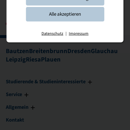
Alle akzeptieren
Datenschutz
|
Impressum
Bautzen
Breitenbrunn
Dresden
Glauchau
Leipzig
Riesa
Plauen
Studierende & Studieninteressierte
Service
Allgemein
Kontakt