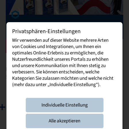
Stuzubi in Dresden
Privatsphären-Einstellungen
Wir verwenden auf dieser Website mehrere Arten
05. September 2026
von Cookies und Integrationen, um Ihnen ein
optimales Online-Erlebnis zu ermöglichen, die
Nutzerfreundlichkeit unseres Portals zu erhöhen
und unsere Kommunikation mit Ihnen stetig zu
Besuchen Sie uns am Stand der Dualen Hochschule
verbessern. Sie können entscheiden, welche
Sachsen.
Kategorien Sie zulassen möchten und welche nicht
(mehr dazu unter „Individuelle Einstellung“).
mehr erfahren
Individuelle Einstellung
Die nächsten Events
Alle akzeptieren