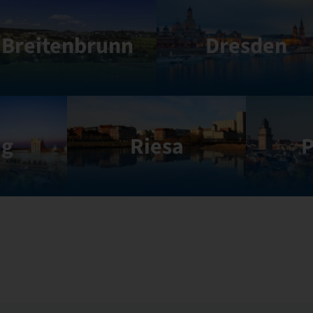
Breitenbrunn
Dresden
ig
Riesa
P