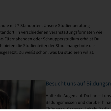
chule mit 7 Standorten. Unsere Studienberatung
 Standort. In verschiedenen Veranstaltungsformaten wie
line-Elternabenden oder Schnupperstudium erhälst Du
 bieten die Studienleiter der Studienangebote die
usgesetzt, Du weißt schon, was Du studieren willst.
Besucht uns auf Bildungs
Halte die Augen auf. Du findest un
Bildungsmessen und darüber hina
Thüringen, Sachsen-Anhalt, Berli