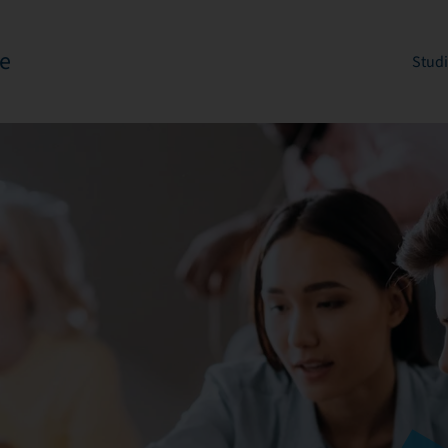
e
Stud