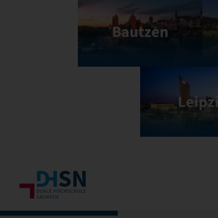
Bautzen
Leipz