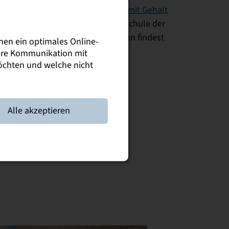
ten Dich gern über das
#Studium mit Gehalt
rinzip und warum die Duale Hochschule der
itere Infos zu den aktuellen Messen findest
nen ein optimales Online-
.
sere Kommunikation mit
möchten und welche nicht
Alle akzeptieren