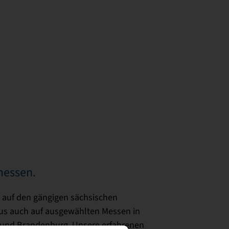
messen.
s auf den gängigen sächsischen
us auch auf ausgewählten Messen in
n und Brandenburg. Unsere erfahrenen