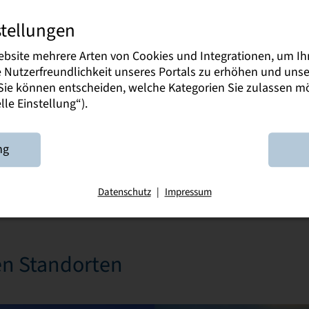
Messeguides informieren und bera
stellungen
an der DHSN, über unser duales P
Profi für das Duale Studium ist. We
ebsite mehrere Arten von Cookies und Integrationen, um Ih
Du unter
#Events
auf der Startseite
ie Nutzerfreundlichkeit unseres Portals zu erhöhen und un
. Sie können entscheiden, welche Kategorien Sie zulassen 
le Einstellung“).
ng
Datenschutz
|
Impressum
en Standorten