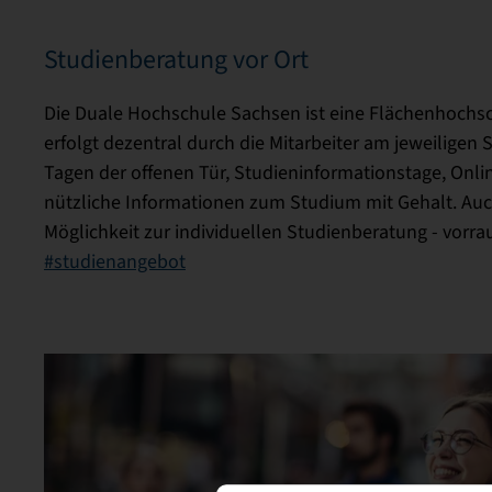
Studienberatung vor Ort
Die Duale Hochschule Sachsen ist eine Flächenhochs
erfolgt dezentral durch die Mitarbeiter am jeweiligen
Tagen der offenen Tür, Studieninformationstage, On
nützliche Informationen zum Studium mit Gehalt. Auch
Möglichkeit zur individuellen Studienberatung - vorra
#studienangebot