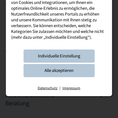
von Cookies und Integrationen, um Ihnen ein
Digitale Prüfung
Im Schwerpunkt
werden konkrete
optimales Online-Erlebnis zu ermöglichen, die
Handlungsempfehlungen in den Bereichen Recht,
Nutzerfreundlichkeit unseres Portals zu erhöhen
Didaktik, Technik und Organisation digitaler Prüfungen
und unsere Kommunikation mit Ihnen stetig zu
für Hochschulen entwickelt.
verbessern. Sie können entscheiden, welche
Kategorien Sie zulassen möchten und welche nicht
(mehr dazu unter „Individuelle Einstellung“).
Angebote für Lehrende an der
Individuelle Einstellung
DHSN
Alle akzeptieren
Treffpunkt Lehre
Datenschutz
|
Impressum
Mediendidaktische
Beratung