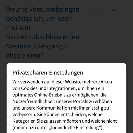
Welche Voraussetzungen
benötige ich, um nach
meinem
Bachelorabschluss einen
Masterstudiengang zu
absolvieren?
Privatsphären-Einstellungen
Wie erfolgt die staatliche
Wir verwenden auf dieser Website mehrere Arten
Anerkennung des
von Cookies und Integrationen, um Ihnen ein
optimales Online-Erlebnis zu ermöglichen, die
Bachelor Abschlusses im
Nutzerfreundlichkeit unseres Portals zu erhöhen
Studiengang "Soziale
und unsere Kommunikation mit Ihnen stetig zu
Arbeit"? Wann muss ich
verbessern. Sie können entscheiden, welche
Kategorien Sie zulassen möchten und welche nicht
diese abgeben?
(mehr dazu unter „Individuelle Einstellung“).