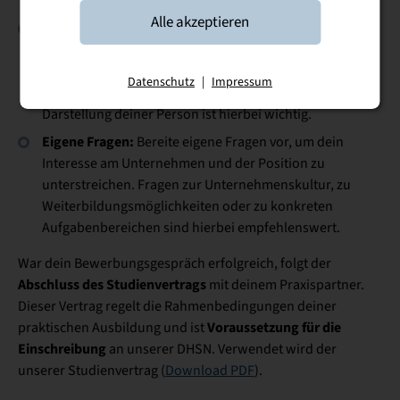
auf Fragen einzugehen.
Alle akzeptieren
S
elbstpräsentation:
Überlege dir Antworten auf
typische Fragen wie „Was sind Ihre Stärken und
Schwächen?“ oder „Warum möchten Sie bei uns
Datenschutz
|
Impressum
arbeiten?“.
Eine authentische und reflektierte
Darstellung deiner Person ist hierbei wichtig.
Eigene Fragen:
Bereite eigene Fragen vor, um dein
Interesse am Unternehmen und der Position zu
unterstreichen.
Fragen zur Unternehmenskultur, zu
Weiterbildungsmöglichkeiten oder zu konkreten
Aufgabenbereichen sind hierbei empfehlenswert.
War dein Bewerbungsgespräch erfolgreich, folgt der
Abschluss des Studienvertrags
mit deinem Praxispartner.
Dieser Vertrag regelt die Rahmenbedingungen deiner
Voraussetzung für die
praktischen Ausbildung und ist
Einschreibung
an unserer DHSN. Verwendet wird der
unserer Studienvertrag (
Download PDF
).