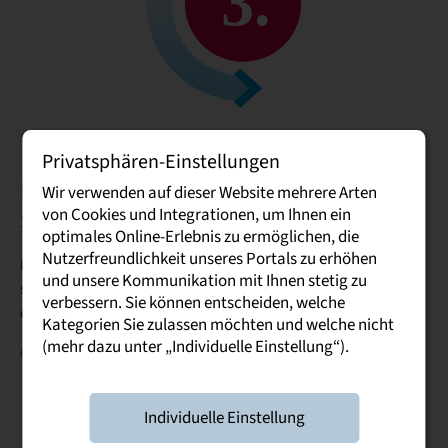
Privatsphären-Einstellungen
Bewerbung beim Praxispartner und
Wir verwenden auf dieser Website mehrere Arten
von Cookies und Integrationen, um Ihnen ein
Studienvertrag abschließen
optimales Online-Erlebnis zu ermöglichen, die
Nutzerfreundlichkeit unseres Portals zu erhöhen
Du hast einen passenden Praxispartner gefunden? Dann
und unsere Kommunikation mit Ihnen stetig zu
steht die Bewerbung an. Eine gründliche Vorbereitung auf
verbessern. Sie können entscheiden, welche
das Bewerbungsgespräch ist entscheidend:
Kategorien Sie zulassen möchten und welche nicht
(mehr dazu unter „Individuelle Einstellung“).
Unternehmensrecherche:
Informiere dich umfassend
über das Unternehmen, seine Produkte oder
Dienstleistungen sowie seine Unternehmenskultur.
Individuelle Einstellung
Dieses Wissen zeigt dein Interesse und hilft dir, gezielt