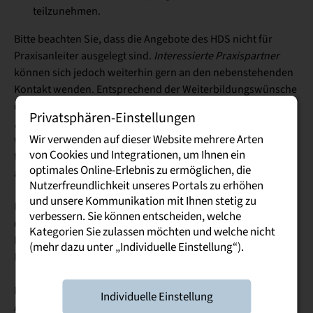
teilzunehmen.
Bitte beachten Sie, dass die Angebote des HDS nicht für
Praxisanleiter ausgelegt sind.
Interessierte Praxispartner
können sich jedoch weiterhin gern an den nebenstehenden
Kontakt wenden. Entsprechend der Weiterbildungswünsche
der Firmen können in Anlehnung an die Erfahrungen des
Privatsphären-Einstellungen
„Didacticum“
individuelle Coachings
und Seminare
Wir verwenden auf dieser Website mehrere Arten
vermittelt werden. Die Kosten sind durch die Firmen zu
von Cookies und Integrationen, um Ihnen ein
tragen und zwischen Seminarleitung und Firma
optimales Online-Erlebnis zu ermöglichen, die
auszuhandeln.
Nutzerfreundlichkeit unseres Portals zu erhöhen
und unsere Kommunikation mit Ihnen stetig zu
Für Ihre organisatorischen und inhaltlichen Fragen rund um
verbessern. Sie können entscheiden, welche
die Seminare und das Zertifikatsprogramm des HDS steht
Kategorien Sie zulassen möchten und welche nicht
Ihnen unsere Ansprechpartnerin gern telefonisch oder per
(mehr dazu unter „Individuelle Einstellung“).
Mail zur Verfügung.
Darüber hinaus können Sie sich mit Ihren Fragen zu den
Individuelle Einstellung
Angeboten des HDS auch gern direkt an die