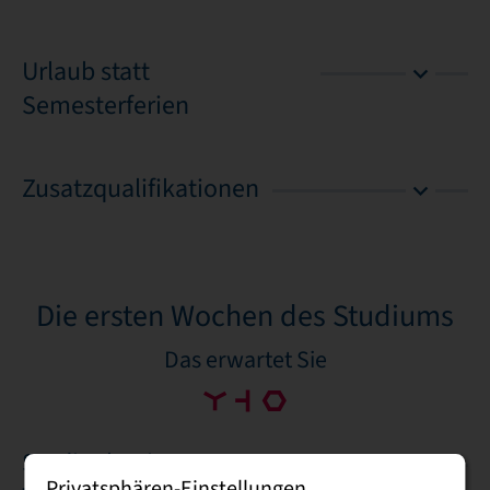
Urlaub statt
Semesterferien
Zusatzqualifikationen
Die ersten Wochen des Studiums
Das erwartet Sie
Studienbeginn &
Privatsphären-Einstellungen