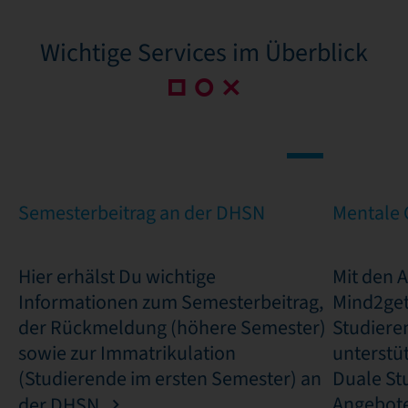
Wichtige Services im Überblick
Semesterbeitrag an der DHSN
Mentale 
Hier erhälst Du wichtige
Mit den 
Informationen zum Semesterbeitrag,
Mind2get
der Rückmeldung (höhere Semester)
Studiere
sowie zur Immatrikulation
unterstü
(Studierende im ersten Semester) an
Duale St
Angebote 
der DHSN.