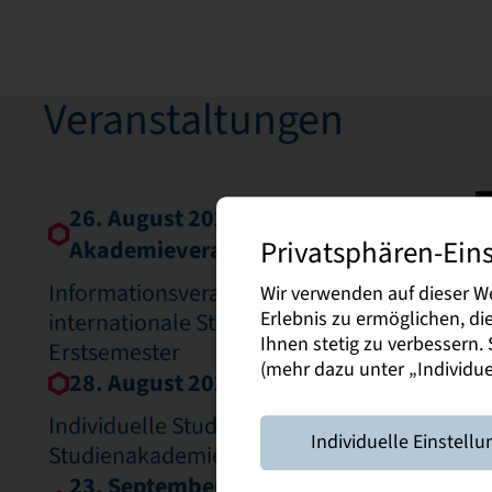
Veranstaltungen
26. August 2026 |
Privatsphären-Ein
Akademieveranstaltung
Informationsveranstaltung für
Wir verwenden auf dieser W
Erlebnis zu ermöglichen, d
internationale Studierende und
Ihnen stetig zu verbessern
Erstsemester
(mehr dazu unter „Individuel
28. August 2026 | Studienberatung
Individuelle Studienberatung August
Individuelle Einstellu
Studienakademie Bautzen
23. September 2026 |