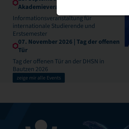
Akademieveranstaltung
Informationsveranstaltung für
internationale Studierende und
Erstsemester
07. November 2026 | Tag der offenen
Tür
Tag der offenen Tür an der DHSN in
Bautzen 2026
zeige mir alle Events