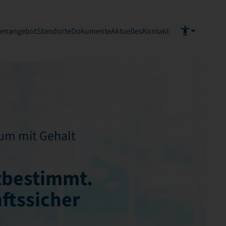
ienangebot
Standorte
Dokumente
Aktuelles
Kontakt
um mit Gehalt
tbestimmt.
ftssicher