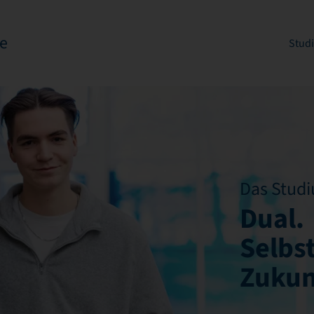
e
Stud
Das Studi
Dual.
Selbs
Zukun