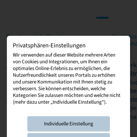
Psychosoziale Beratung
Workshop
Zeitman
Privatsphären-Einstellungen
Wir verwenden auf dieser Website mehrere Arten
In vertraulichen Gesprächen können
von Cookies und Integrationen, um Ihnen ein
Die Work
die Dual Studierenden der DHSN über
optimales Online-Erlebnis zu ermöglichen, die
und Zeit
Stress, Belastungen oder persönliche
Nutzerfreundlichkeit unseres Portals zu erhöhen
Dual Stu
und unsere Kommunikation mit Ihnen stetig zu
Herausforderungen sprechen und für
verbessern. Sie können entscheiden, welche
Stress be
Ihre aktuelle Situation gemeinsam
Kategorien Sie zulassen möchten und welche nicht
bewusste
neue Perspektiven entwickeln.
(mehr dazu unter „Individuelle Einstellung“).
Strategie
Studienal
Individuelle Einstellung