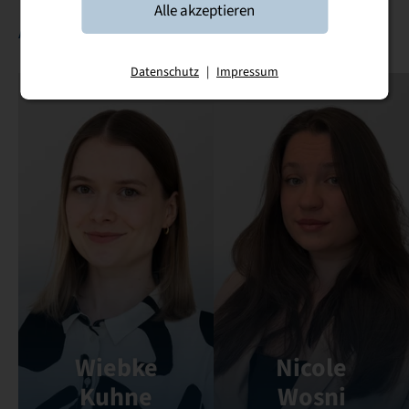
Alle akzeptieren
Ansprechpartnerinnen
Datenschutz
|
Impressum
Wiebke
Nicole
Kuhne
Wosni