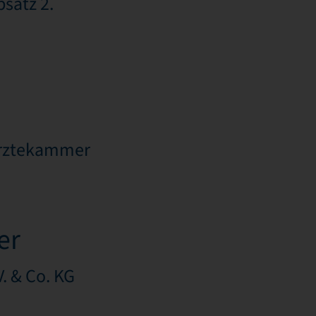
satz 2.
särztekammer
er
. & Co. KG