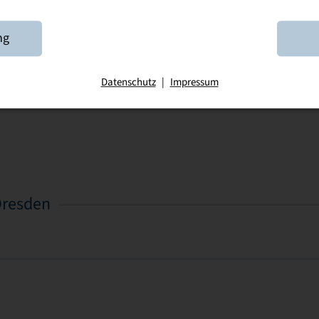
linikum Plauen
ng
atliche Studienakademie
Datenschutz
|
Impressum
Dresden