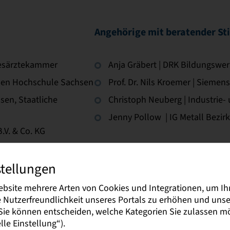
Angehörige mit beratender S
desärztekammer
Anja Gräbert | DRK Bildungsw
ualen Hochschule Sachsen
Prof. Dr. Nils Kroemer | Siemens
sen, Staatliche
Christoph Neuberg | Industri
Jenny Pollow | IG Metall Bezi
.V. & Co. KG
 GmbH
stellungen
 Wirtschaft und Kultur
ebsite mehrere Arten von Cookies und Integrationen, um Ih
ie Nutzerfreundlichkeit unseres Portals zu erhöhen und un
. Sie können entscheiden, welche Kategorien Sie zulassen 
mbH
le Einstellung“).