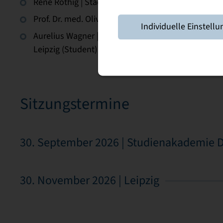
René Röthig | Stadtwerke Riesa GmbH
Prof. Dr. med. Oliver Schilling | Helios Vogtland-K
Individuelle Einstellu
Aurelius Wagner | Duale Hochschule Sachsen, Sta
Leipzig (Student)
Sitzungstermine
30. September 2026 | Studienakademie 
30. November 2026 | Leipzig