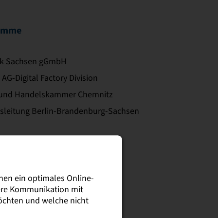
timme
erk Sachsen gGmbH
 AG-Digital Factory Division
e- und Handelskammer Chemnitz
rksleitung Berlin-Brandenburg-Sachsen
nen ein optimales Online-
sere Kommunikation mit
möchten und welche nicht