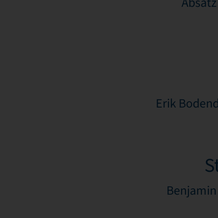
Absatz
Erik Bodend
S
Benjamin 