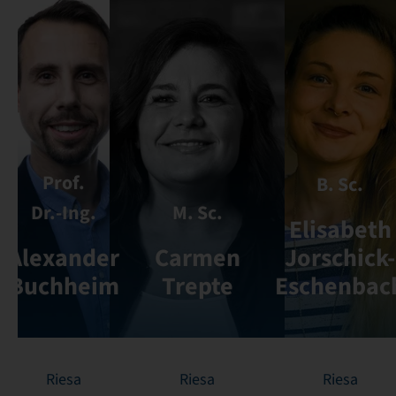
Prof.
B. Sc.
Dr.-Ing.
M. Sc.
Elisabeth
Alexander
Carmen
Jorschick-
Buchheim
Trepte
Eschenbac
Riesa
Riesa
Riesa