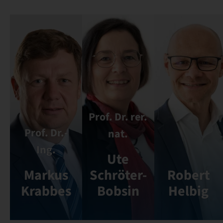
Prof. Dr. rer.
Prof. Dr.-
nat.
Ing.
Ute
Markus
Schröter-
Robert
Krabbes
Bobsin
Helbig