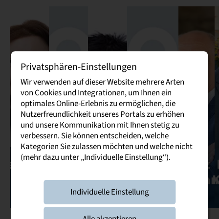
Privatsphären-Einstellungen
Wir verwenden auf dieser Website mehrere Arten
von Cookies und Integrationen, um Ihnen ein
optimales Online-Erlebnis zu ermöglichen, die
Nutzerfreundlichkeit unseres Portals zu erhöhen
Prof.
Prof.
Prof.
Prof.
und unsere Kommunikation mit Ihnen stetig zu
verbessern. Sie können entscheiden, welche
Dr.
Dr.
Dr.
Prof. Dr.
Dr.
Kategorien Sie zulassen möchten und welche nicht
(mehr dazu unter „Individuelle Einstellung“).
Katharina
Bettina
Frauke
Michael
Lutz
Bühn
Lange
Deckow
Leckebusch
Neuman
K
Individuelle Einstellung
Alle akzeptieren