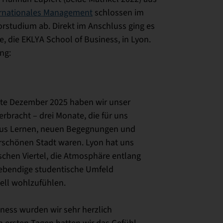
ernationales Management
schlossen im
rstudium ab. Direkt im Anschluss ging es
e, die EKLYA School of Business, in Lyon.
ng:
tte Dezember 2025 haben wir unser
rbracht – drei Monate, die für uns
aus Lernen, neuen Begegnungen und
schönen Stadt waren. Lyon hat uns
rischen Viertel, die Atmosphäre entlang
lebendige studentische Umfeld
nell wohlzufühlen.
ness wurden wir sehr herzlich
ersten Tagen hatten wir das Gefühl,