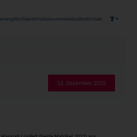
ienangebot
Standorte
Dokumente
Aktuelles
Kontakt
12. Dezember 2025
Hannah Lüpfert (beide Matrikel 2022) aus