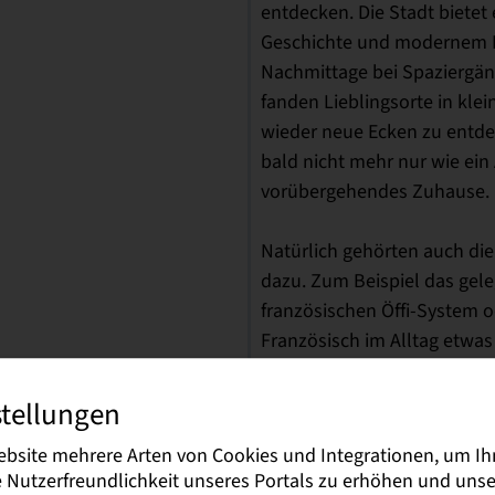
entdecken. Die Stadt bietet
Geschichte und modernem Le
Nachmittage bei Spaziergän
fanden Lieblingsorte in kle
wieder neue Ecken zu entde
bald nicht mehr nur wie ein
vorübergehendes Zuhause.
Natürlich gehörten auch die
dazu. Zum Beispiel das gele
französischen Öffi-System 
Französisch im Alltag etwas
aber gerade diese Momente 
Erfolgserlebnisse gesorgt.
stellungen
ebsite mehrere Arten von Cookies und Integrationen, um Ih
Alles in allem war unser Au
ie Nutzerfreundlichkeit unseres Portals zu erhöhen und un
bereichernde Erfahrung. Wir