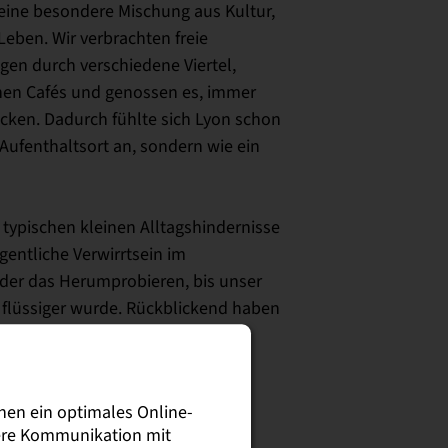
 eine besondere Mischung aus Kultur,
ben. Wir verbrachten freie
gen durch verschiedene Viertel,
inen Cafés und genossen es, immer
cken. Dadurch fühlte sich Lyon schon
 Aufenthaltsort an, sondern wie ein
 typischen kleinen Alltagshindernisse
gentliche Verwirrtsein im
oder das Herumprobieren, bis unser
 flüssiger wurde. Rückblickend haben
oft für gute Laune und kleine
nen ein optimales Online-
slandssemester in Lyon eine sehr
sere Kommunikation mit
 haben nicht nur eine neue Stadt