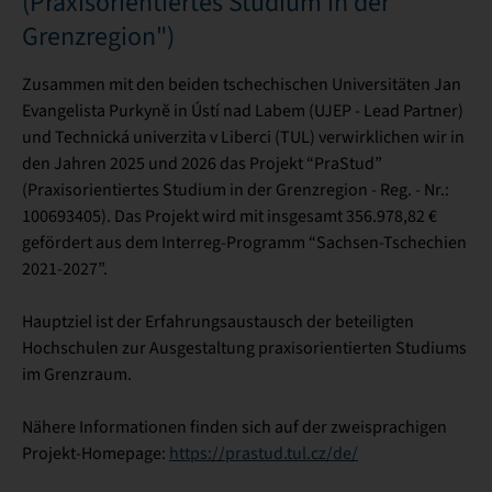
(Praxisorientiertes Studium in der
Grenzregion")
Zusammen mit den beiden tschechischen Universitäten Jan
Evangelista Purkynĕ in Ústí nad Labem (UJEP - Lead Partner)
und Technická univerzita v Liberci (TUL) verwirklichen wir in
den Jahren 2025 und 2026 das Projekt “PraStud”
(Praxisorientiertes Studium in der Grenzregion - Reg. - Nr.:
100693405). Das Projekt wird mit insgesamt 356.978,82 €
gefördert aus dem Interreg-Programm “Sachsen-Tschechien
2021-2027”.
Hauptziel ist der Erfahrungsaustausch der beteiligten
Hochschulen zur Ausgestaltung praxisorientierten Studiums
im Grenzraum.
Nähere Informationen finden sich auf der zweisprachigen
Projekt-Homepage:
https://prastud.tul.cz/de/