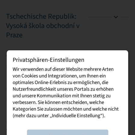
Tschechische Republik:
Vysoká škola obchodní v
Praze
Tunesien: TEK-UP
Privatsphären-Einstellungen
University Tunis
Wir verwenden auf dieser Website mehrere Arten
von Cookies und Integrationen, um Ihnen ein
optimales Online-Erlebnis zu ermöglichen, die
Ukraine: Lviv Polytechnic
Nutzerfreundlichkeit unseres Portals zu erhöhen
und unsere Kommunikation mit Ihnen stetig zu
National University
verbessern. Sie können entscheiden, welche
Kategorien Sie zulassen möchten und welche nicht
(mehr dazu unter „Individuelle Einstellung“).
Ukraine: Nationale
Technische Universität