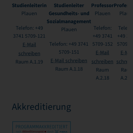
Studienleiterin
Studienleiter
Professor
Profess
Gesundheits- und
Plauen
Plauen
Plaue
Sozialmanagement
Telefon: +49
Telefon:
Telefo
Plauen
3741 5709-121
+49 3741
+49 37
Telefon: +49 3741
5709-152
5709-1
E-Mail
5709-151
E-Mail
E-Mai
schreiben
E-Mail schreiben
schreiben
schrei
Raum A.1.19
Raum A.1.18
Raum
Rau
A.2.18
A.2.1
Akkreditierung