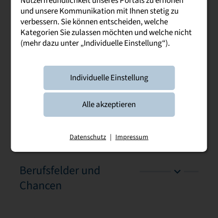
Nutzerfreundlichkeit unseres Portals zu erhöhen
stationäre Jugendhilfe (Wohngruppen,
und unsere Kommunikation mit Ihnen stetig zu
Betreutes Jugendwohnen, Heime usw.)
verbessern. Sie können entscheiden, welche
Kategorien Sie zulassen möchten und welche nicht
(mehr dazu unter „Individuelle Einstellung“).
Die potentiellen Studierenden bewerben sich in
den Einrichtungen, er halten ihren konkreten
Vertrag für das duale Studium (Studienvertrag)
Individuelle Einstellung
und absolvieren dort die sechs
berufspraktischen Studienabschnitte.
Alle akzeptieren
Studieninhalte
Datenschutz
|
Impressum
Berufsfelder und
Chancen