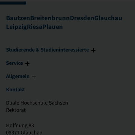
Bautzen
Breitenbrunn
Dresden
Glauchau
Leipzig
Riesa
Plauen
Studierende & Studieninteressierte
Service
Allgemein
Kontakt
Duale Hochschule Sachsen
Rektorat
Hoffnung 83
08371 Glauchau