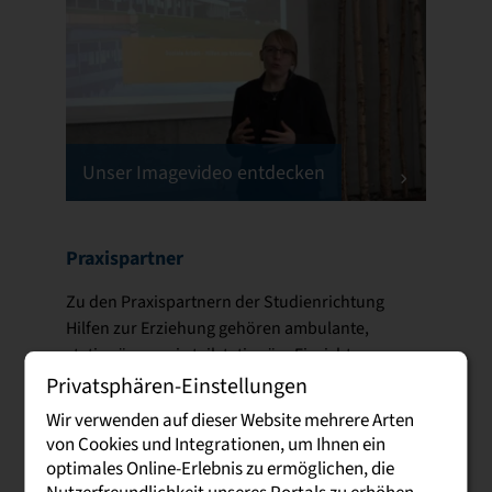
Unser Imagevideo entdecken
Praxispartner
Zu den Praxispartnern der Studienrichtung
Hilfen zur Erziehung gehören ambulante,
stationäre sowie teilstationäre Einrichtungen
der Jugendhilfe, deren Träger und Verbände –
Privatsphären-Einstellungen
also Einrichtungen in freier oder öffentlicher
Wir verwenden auf dieser Website mehrere Arten
Trägerschaft –, heilpädagogische und
von Cookies und Integrationen, um Ihnen ein
sozialpädagogische Tagesgruppen, die
optimales Online-Erlebnis zu ermöglichen, die
sozialpädagogische Familienhilfe und die