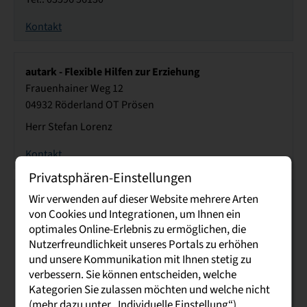
Kontakt
autark - Flexible Hilfen zur Erziehung
Frauenhainer Weg 12
04932 Röderland OT Prösen
Herr Stefan Lorenz
Kontakt
Privatsphären-Einstellungen
Wir verwenden auf dieser Website mehrere Arten
AWO Soziale Dienste Chemnitz und Umgebung
von Cookies und Integrationen, um Ihnen ein
gGmbH
optimales Online-Erlebnis zu ermöglichen, die
Clara-Zetkin-Straße 1
Nutzerfreundlichkeit unseres Portals zu erhöhen
09111 Chemnitz
und unsere Kommunikation mit Ihnen stetig zu
Herr Kay Herrmann
verbessern. Sie können entscheiden, welche
Tel.: 0371 6956 165
Kategorien Sie zulassen möchten und welche nicht
(mehr dazu unter „Individuelle Einstellung“).