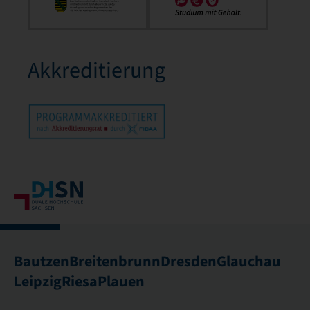
Akkreditierung
Bautzen
Breitenbrunn
Dresden
Glauchau
Leipzig
Riesa
Plauen