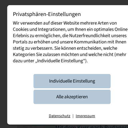
Privatsphären-Einstellungen
Ablauf der Bewerbung
Wir verwenden auf dieser Website mehrere Arten von
Cookies und Integrationen, um Ihnen ein optimales Online
Erlebnis zu ermöglichen, die Nutzerfreundlichkeit unseres
Portals zu erhöhen und unsere Kommunikation mit Ihnen
stetig zu verbessern. Sie können entscheiden, welche
Infos aus und zum Studium
Kategorien Sie zulassen möchten und welche nicht (mehr
dazu unter „Individuelle Einstellung“).
News
Individuelle Einstellung
20. April 2026
Riesa wird Hochschulstadt
Alle akzeptieren
Ein facettenreiches Event für Alumni,
Praxispartner sowie Bürgerinnen und
Bürger mit über 230 Teilnehmenden
Datenschutz
|
Impressum
28. März 2025
Mit dem Kurs nach Budapest