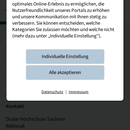
optimales Online-Erlebnis zu ermöglichen, die
Nutzerfreundlichkeit unseres Portals zu erhöhen
und unsere Kommunikation mit Ihnen stetig zu
verbessern. Sie können entscheiden, welche
Kategorien Sie zulassen möchten und welche nicht
(mehr dazu unter „Individuelle Einstellung“).
Bautzen
Breitenbrunn
Dresden
Glauchau
Leipzig
Riesa
Plauen
Individuelle Einstellung
Studierende & Studieninteressierte
Alle akzeptieren
Service
Datenschutz
|
Impressum
Allgemein
Kontakt
Duale Hochschule Sachsen
Rektorat