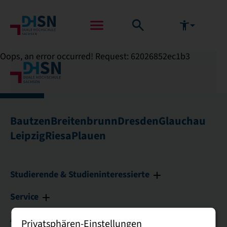
Oops, an error occurred! Request: 62026852ec1b3
Bautzen
Breitenbrunn
Dresden
Glauchau
Leipzig
Riesa
Plauen
Studierende & Studieninteressierte
Service
Allgemein
Privatsphären-Einstellungen