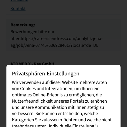
Kontakt
Bemerkung:
Bewerbungen bitte nur
über:https://careers.endress.com/analytik-jena-
ag/job/Jena-07745/636928401/?locale=de_DE
ATOMED X - Ray GmbH
Am Südspeicher 4
Privatsphären-Einstellungen
01587 Riesa
Wir verwenden auf dieser Website mehrere Arten
Frau Eva Georgi
von Cookies und Integrationen, um Ihnen ein
Tel.: 03525 5124 0
optimales Online-Erlebnis zu ermöglichen, die
Nutzerfreundlichkeit unseres Portals zu erhöhen
Webseite
und unsere Kommunikation mit Ihnen stetig zu
Kontakt
verbessern. Sie können entscheiden, welche
Kategorien Sie zulassen möchten und welche nicht
(mehr dazu unter „Individuelle Einstellung“).