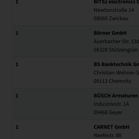
1
BITSz electronics
Newtonstraße 14
08060 Zwickau
1
Börner GmbH
Auerbacher Str. 13
08328 Stützengrün
1
BS Banktechnik G
Christian-Wehner-S
09113 Chemnitz
1
BÜSCH Armaturen
Industriestr. 1A
09468 Geyer
1
CARNET GmbH
Neefestr. 88