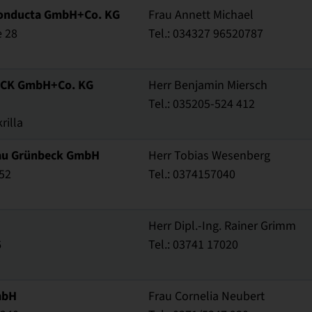
onducta GmbH+Co. KG
Frau Annett Michael
e 28
Tel.: 034327 96520787
ICK GmbH+Co. KG
Herr Benjamin Miersch
Tel.: 035205-524 412
rilla
bau Grünbeck GmbH
Herr Tobias Wesenberg
 52
Tel.: 0374157040
Herr Dipl.-Ing. Rainer Grimm
6
Tel.: 03741 17020
mbH
Frau Cornelia Neubert