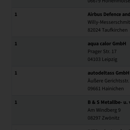
06679 Hohenmöls
1
Airbus Defence an
Willy-Messerschmitt
82024 Taufkirchen
1
aqua calor GmbH
Prager Str. 17
04103 Leipzig
1
autodeltass GmbH
Äußere Gerichtsstr.
09661 Hainichen
1
B & S Metallbe- u
Am Windberg 9
08297 Zwönitz