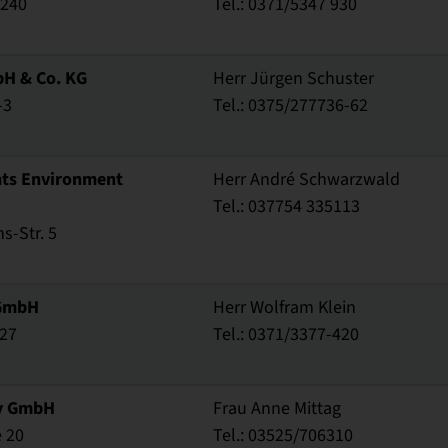
 240
Tel.: 0371/5347 930
bH & Co. KG
Herr Jürgen Schuster
-3
Tel.: 0375/277736-62
nts Environment
Herr André Schwarzwald
Tel.: 037754 335113
-Str. 5
GmbH
Herr Wolfram Klein
227
Tel.: 0371/3377-420
y GmbH
Frau Anne Mittag
e 20
Tel.: 03525/706310