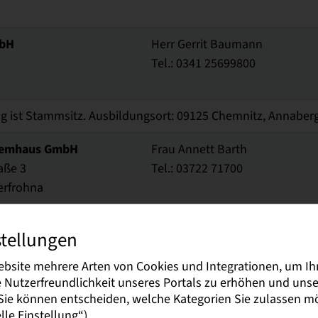
mbH
Herr Gerrit Baumann
Tel.: 0341 25699800
g ist Stammsitz. Ausbildungsort: 09125 Chemnitz, Annaberge
temhaus GmbH
Frau Annett Barth
aße 3
Tel.: 03722 71700
erfrohna
H
Frau Andrea Stabe
stellungen
Tel.: 0351 89674-43
ebsite mehrere Arten von Cookies und Integrationen, um Ih
ie Nutzerfreundlichkeit unseres Portals zu erhöhen und un
 GmbH
Frau Ramona Bergner
. Sie können entscheiden, welche Kategorien Sie zulassen 
Tel.: 036602/140330 0
le Einstellung“).