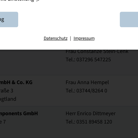
ng
Herr Christian Graubaum
Tel.: 0371 5616517 0
Datenschutz
|
Impressum
Frau Constanze Stein-Lenk
Tel.: 037296 547225
mbH & Co. KG
Frau Anna Hempel
raße 3
Tel.: 03744/8264 0
ogtland
omponents GmbH
Herr Enrico Dittmeyer
e 7
Tel.: 0351 89458 120