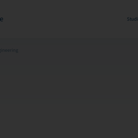
e
Stud
gineering