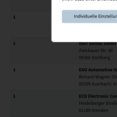
04626 Löbichau
Individuelle Einstellu
1
DRSM GmbH
Neefestr. 76
09119 Chemnitz
1
Dürr Somac GmbH
Zwickauer Str. 30
09366 Stollberg
1
EAO Automotive G
Richard-Wagner-St
08209 Auerbach/ V
1
ECD Electronic C
Heidelberger Straß
01189 Dresden