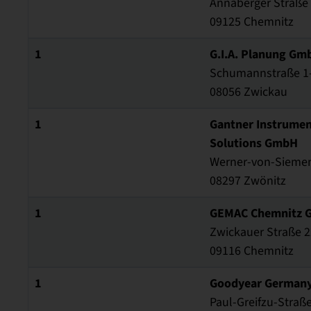
Annaberger Straße
09125 Chemnitz
1
G.I.A. Planung Gm
Schumannstraße 1
08056 Zwickau
1
Gantner Instrume
Solutions GmbH
Werner-von-Siemens
08297 Zwönitz
1
GEMAC Chemnitz 
Zwickauer Straße 
09116 Chemnitz
1
Goodyear German
Paul-Greifzu-Straß