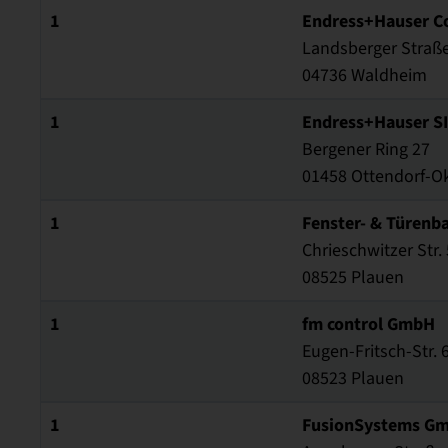
1
Endress+Hauser C
Landsberger Straß
04736 Waldheim
1
Endress+Hauser S
Bergener Ring 27
01458 Ottendorf-Ok
1
Fenster- & Türen
Chrieschwitzer Str.
08525 Plauen
1
fm control GmbH
Eugen-Fritsch-Str. 
08523 Plauen
1
FusionSystems G