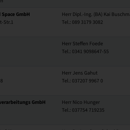
en
d Space GmbH
Herr Dipl.-Ing. (BA) Kai Busch
-Str.1
Tel.: 089 3179 3082
Herr Steffen Foede
Tel.: 0341 9098647-55
Herr Jens Gahut
 8
Tel.: 037207 9967 0
. verarbeitungs GmbH
Herr Nico Hunger
Tel.: 037754 719235