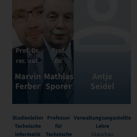
Prof. Dr.
Prof.
rer. nat.
Dr.
Marvin
Mathias
Antje
Ferber
Sporer
Seidel
Studienleiter
Professor
Verwaltungsangestellte
Technische
für
Lehre
Informatik
Technische
Glauchau