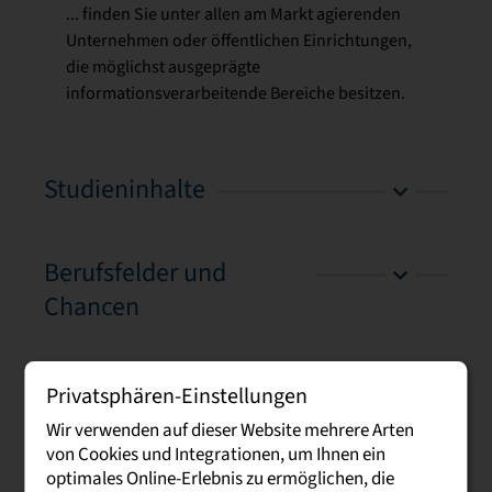
... finden Sie unter allen am Markt agierenden
Unternehmen oder öffentlichen Einrichtungen,
die möglichst ausgeprägte
informationsverarbeitende Bereiche besitzen.
Studieninhalte
Berufsfelder und
Chancen
Dokumente
Privatsphären-Einstellungen
Wir verwenden auf dieser Website mehrere Arten
von Cookies und Integrationen, um Ihnen ein
optimales Online-Erlebnis zu ermöglichen, die