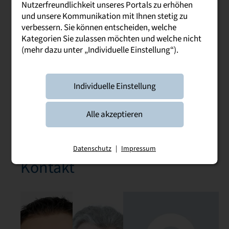
Nutzerfreundlichkeit unseres Portals zu erhöhen
Infos zu Deiner Bewerbung
und unsere Kommunikation mit Ihnen stetig zu
verbessern. Sie können entscheiden, welche
Kategorien Sie zulassen möchten und welche nicht
Zulassungsvoraussetzu
(mehr dazu unter „Individuelle Einstellung“).
ngen
Individuelle Einstellung
Ablauf der Bewerbung
Alle akzeptieren
Datenschutz
|
Impressum
Kontakt