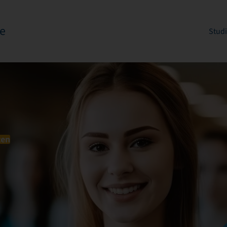
e
Stud
ten