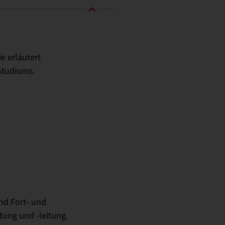
ie erläutert
Studiums.
nd Fort- und
tung und -leitung.