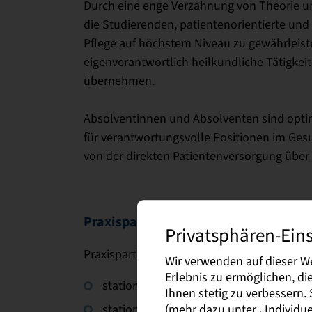
Durch eine enge Verzahnung von Theorie un
die Studierenden, patientenorientierte und
Pflege auf höchstem Niveau zu gewährleis
eigenverantwortlich heilkundliche Tätigkei
übernehmen.
Absolventinnen und Absolventen sind optim
für verantwortungsvolle Positionen im Ge
von der direkten Patientenversorgung über
Praxispartner
Privatsphären-Ein
Praxispartner im dualen Bachelorstudienga
Wir verwenden auf dieser W
Erlebnis zu ermöglichen, d
stationären Akutpflege (Krankenhäuser
Ihnen stetig zu verbessern
(mehr dazu unter „Individuel
stationären Langzeitpflege (Pflegeheim