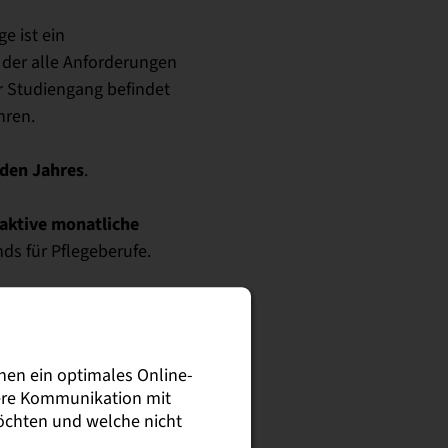
e ist ein
 der alle Anforderungen
er Studiengang befindet
hren.
eden Jahres
.
raktive monatliche
ds für Pflegeberufe.
nen ein optimales Online-
sere Kommunikation mit
möchten und welche nicht