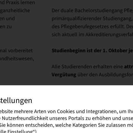
d Praxis lernen
 ganzheitliche
Der duale Bachelorstudiengang Pfleg
ten und
primärqualifizierender Studiengang,
ten zu
des Pflegeberufegesetzes erfüllt. D
sich aktuell im Akkreditierungsverfa
Studienbeginn ist der 1. Oktober j
al vorbereitet
sundheitswesen,
att
Alle Studierenden erhalten eine
Vergütung
über den Ausbildungsfon
stellungen
ng Pflege können Einrichtungen der
ebsite mehrere Arten von Cookies und Integrationen, um Ih
ie Nutzerfreundlichkeit unseres Portals zu erhöhen und un
)
. Sie können entscheiden, welche Kategorien Sie zulassen 
le Einstellung“).
e)