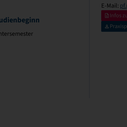
E-Mail:
pf
Infos 
udienbeginn
Praxisp
ntersemester