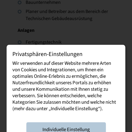
Bauunternehmen
Planer und Betreiber aus dem Bereich der
Technischen Gebäudeausrüstung
Anlagen
Fertigungstechnik
Maschinenbau
Privatsphären-Einstellungen
Elektrotechnik
Wir verwenden auf dieser Website mehrere Arten
von Cookies und Integrationen, um Ihnen ein
Chemie und Energie
optimales Online-Erlebnis zu ermöglichen, die
Nutzerfreundlichkeit unseres Portals zu erhöhen
und unsere Kommunikation mit Ihnen stetig zu
verbessern. Sie können entscheiden, welche
Studieninhalte
Kategorien Sie zulassen möchten und welche nicht
(mehr dazu unter „Individuelle Einstellung“).
Berufsfelder und
Chancen
Individuelle Einstellung