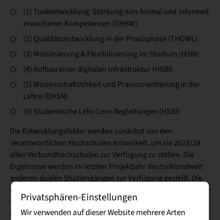
(1) Toolentwicklung: Stärkung non-formal und informell
erworbener Kompetenzen (DHBW)
(2) Qualitätsentwicklung in der Praxisphase (THOWL)
(3) Mobilisierung & Flexibilisierung im Studium (HSBI)
(4) Aufbau einer digitalen Infrastruktur (HSBI)
(5) Wissenschaftlichkeit und Praxisorientierung in der
Lehre (DHSN)
(6) Studentische Lehr-Lern-Begleitungen (HSBI)
Die Entwicklungsfelder werden zunächst von den
verantwortlichen Hochschulen entwickelt, um sie 2028/29
allen Verbundhochschulen zur Verfügung zu stellen. Die
Ergebnisse werden im letzten Projektjahr deutschlandweit
anderen dualen Studiengängen zur Verfügung gestellt. Die
DHSN verantwortet Arbeitspaket 5, also Wissenschaftlichkeit
Privatsphären-Einstellungen
und Praxisorientierung in der Lehre. Zunächst werden mit
Wir verwenden auf dieser Website mehrere Arten
Pilotstudiengängen der DHSN passende Maßnahmen