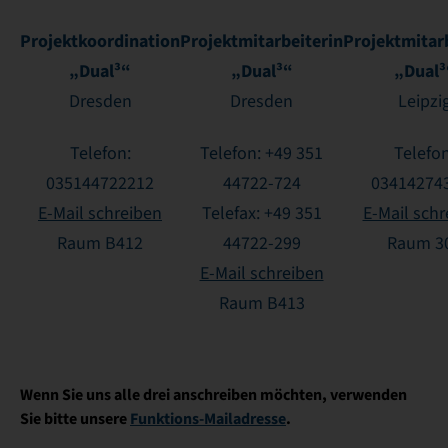
Projektkoordination
Projektmitarbeiterin
Projektmitar
„Dual³“
„Dual³“
„Dual³
Dresden
Dresden
Leipzi
Telefon:
Telefon: +49 351
Telefon
035144722212
44722-724
03414274
E-Mail schreiben
Telefax: +49 351
E-Mail schr
Raum B412
44722-299
Raum 3
E-Mail schreiben
Raum B413
Wenn Sie uns alle drei anschreiben möchten, verwenden
Sie bitte unsere
Funktions-Mailadresse
.