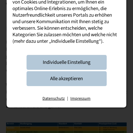
von Cookies und Integrationen, um Ihnen ein
entwickelt und evaluiert.
optimales Online-Erlebnis zu ermöglichen, die
Nutzerfreundlichkeit unseres Portals zu erhöhen
und unsere Kommunikation mit Ihnen stetig zu
Pilotstudiengänge der DHSN
verbessern. Sie können entscheiden, welche
Kategorien Sie zulassen möchten und welche nicht
(mehr dazu unter „Individuelle Einstellung“).
Neun Pilotstudiengänge aus allen sieben Standorten an der
DHSN sind unsere Partner. Mit diesen entwickelt Dual³
geeignete Maßnahmen, die ab dem dritten Projektjahr
Individuelle Einstellung
hochschulweit kommuniziert und zur Verfügung gestellt
werden.
Alle akzeptieren
Wenn Sie nicht zu den Pilotstudiengängen gehören und
Interesse an der Weiterentwicklung von Wissenschaftlichkeit
Datenschutz
|
Impressum
und Praxisorientierung in den Theoriephasen haben,
kontaktieren Sie uns gerne.