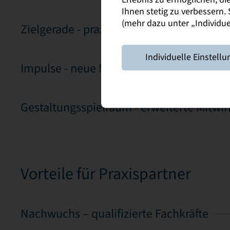
Ihnen stetig zu verbessern
(mehr dazu unter „Individuel
Zielgerade - praxisnahe Master-Studieng
Individuelle Einstellu
Impulse - neue Möglichkeiten in der koo
Gestaltungsspielraum - erweiterte Mitwi
Vorteile für Praxispartner
Nachwuchs – qualifizierte Fachkräfte