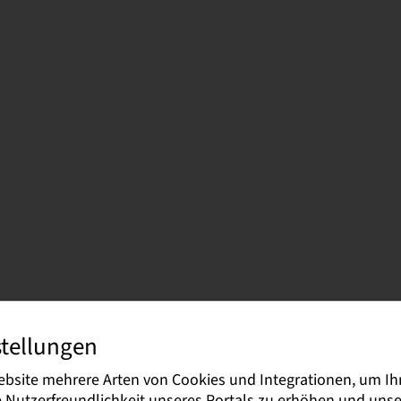
stellungen
ebsite mehrere Arten von Cookies und Integrationen, um Ih
ng
ie Nutzerfreundlichkeit unseres Portals zu erhöhen und un