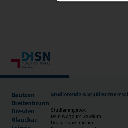
Bautzen
Studierende & Studieninteress
Breitenbrunn
Studienangebot
Dresden
Dein Weg zum Studium
Glauchau
Duale Praxispartner
Leipzig