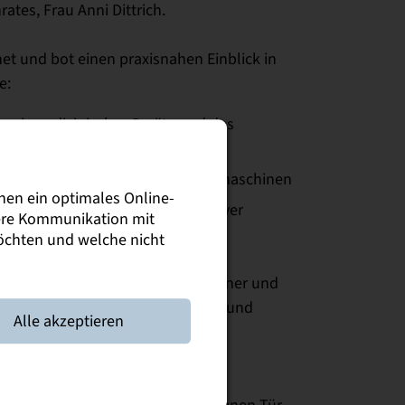
ates, Frau Anni Dittrich.
t und bot einen praxisnahen Einblick in
e:
tensivmedizinischer Geräte und des
nimalinvasive Chirurgie
 von Prozessanlagen und Sortiermaschinen
nen ein optimales Online-
Trainings und Einsatz kollaborativer
sere Kommunikation mit
möchten und welche nicht
ler Erfolg: Hochschule, Praxispartner und
sam die dualen Studienangebote und
Alle akzeptieren
nd Besuchern einen lebendigen,
raxis und Karrieremöglichkeiten.
 sich bereits auf den Tag der offenen Tür