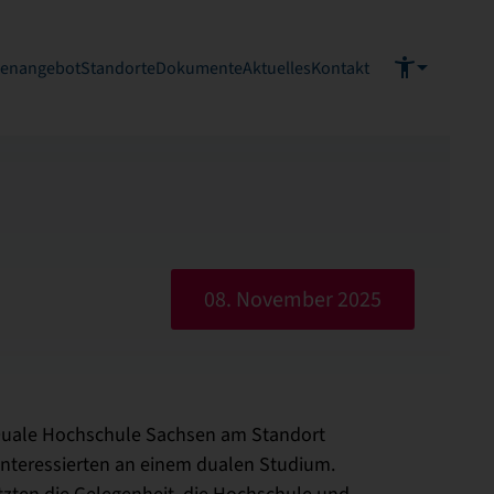
ienangebot
Standorte
Dokumente
Aktuelles
Kontakt
08. November 2025
Duale Hochschule Sachsen am Standort
 Interessierten an einem dualen Studium.
tzten die Gelegenheit, die Hochschule und