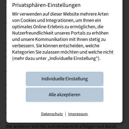
Magdeburg war er seit 2003 Professor an der Hochschule für
Privatsphären-Einstellungen
Technik, Wirtschaft und Kultur Leipzig (HTWK Leipzig), wo er
Wir verwenden auf dieser Website mehrere Arten
u. a. als Prorektor für Forschung sowie kommissarischer
von Cookies und Integrationen, um Ihnen ein
Rektor Verantwortung trug. Seit April 2022 steht er als Rektor
optimales Online-Erlebnis zu ermöglichen, die
an der Spitze der Hochschule Merseburg.
Nutzerfreundlichkeit unseres Portals zu erhöhen
und unsere Kommunikation mit Ihnen stetig zu
Für den 54-Jährigen bedeutet der Wechsel zugleich eine
verbessern. Sie können entscheiden, welche
Rückkehr zu den ingenieurwissenschaftlichen Wurzeln: Die
Kategorien Sie zulassen möchten und welche nicht
Duale Hochschule Sachsen ist aus der Berufsakademie
(mehr dazu unter „Individuelle Einstellung“).
Sachsen hervorgegangen, deren Tradition wiederum bis zu
den sächsischen Ingenieurschulen reicht.
Individuelle Einstellung
Prof. Dr.-Ing. Krabbes: »Ich freue mich sehr, in meinem
künftigen Rektoramt dazu beizutragen, die neu gegründet
Alle akzeptieren
Duale Hochschule Sachsen zu einer landesweit und darüber
hinaus ausstrahlenden Bildungsmarke des Freistaats zu
entwickeln.«
Datenschutz
|
Impressum
Die weiteren Schritte zum Amtsantritt erfolgen nun durch