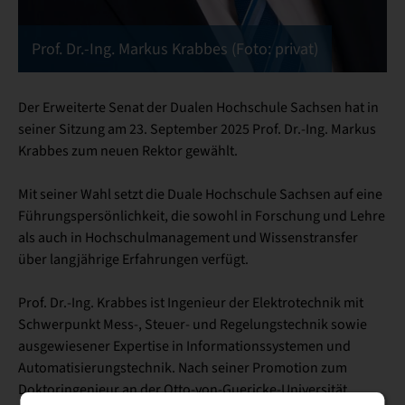
Prof. Dr.-Ing. Markus Krabbes (Foto: privat)
Der Erweiterte Senat der Dualen Hochschule Sachsen hat in
seiner Sitzung am 23. September 2025 Prof. Dr.-Ing. Markus
Krabbes zum neuen Rektor gewählt.
Mit seiner Wahl setzt die Duale Hochschule Sachsen auf eine
Führungspersönlichkeit, die sowohl in Forschung und Lehre
als auch in Hochschulmanagement und Wissenstransfer
über langjährige Erfahrungen verfügt.
Prof. Dr.-Ing. Krabbes ist Ingenieur der Elektrotechnik mit
Schwerpunkt Mess-, Steuer- und Regelungstechnik sowie
ausgewiesener Expertise in Informationssystemen und
Automatisierungstechnik. Nach seiner Promotion zum
Doktoringenieur an der Otto-von-Guericke-Universität