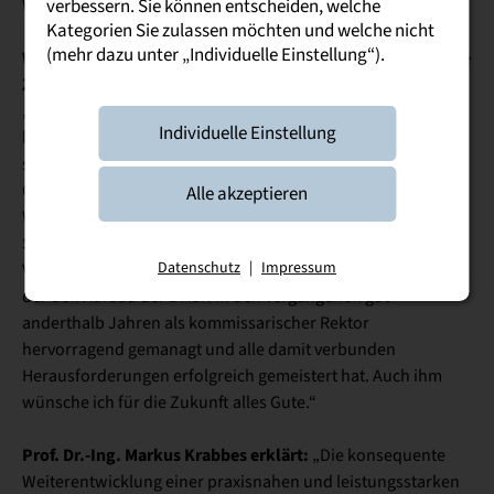
Wissenstransfer im Freistaat Sachsen.
verbessern. Sie können entscheiden, welche
Kategorien Sie zulassen möchten und welche nicht
(mehr dazu unter „Individuelle Einstellung“).
Wissenschaftsminister Sebastian Gemkow freut sich auf die
Zusammenarbeit:
„Ich wünsche Prof. Krabbes alles Gute für das neue Amt. Ich
Individuelle Einstellung
habe ihn bereits als fachlich versierten Kenner der
sächsischen Hochschullandschaft mit ausgeprägtem
Gestaltungswillen kennengelernt. Für die
Alle akzeptieren
Weiterentwicklung der noch jungen Dualen Hochschule
Sachsen sind das nach meiner Überzeugung die besten
Datenschutz
|
Impressum
Voraussetzungen. Mein herzlicher Dank gilt Prof. Schweitzer,
der den Aufbau der DHSN in den vergangenen gut
anderthalb Jahren als kommissarischer Rektor
hervorragend gemanagt und alle damit verbunden
Herausforderungen erfolgreich gemeistert hat. Auch ihm
wünsche ich für die Zukunft alles Gute.“
Prof. Dr.-Ing. Markus Krabbes erklärt:
„Die konsequente
Weiterentwicklung einer praxisnahen und leistungsstarken