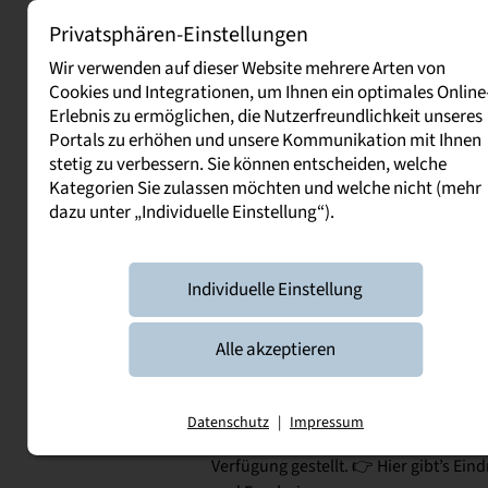
Privatsphären-Einstellungen
News
Wir verwenden auf dieser Website mehrere Arten von
Cookies und Integrationen, um Ihnen ein optimales Online
10. Oktober 2025
Erlebnis zu ermöglichen, die Nutzerfreundlichkeit unseres
Sensorik live erleben: Stud
Portals zu erhöhen und unsere Kommunikation mit Ihnen
stetig zu verbessern. Sie können entscheiden, welche
verkosten Koa Pure
Kategorien Sie zulassen möchten und welche nicht (mehr
(Kakaofruchtsaft)
dazu unter „Individuelle Einstellung“).
Im Modul Lebensmittelsensorik teste
unsere Studierenden den Kakaofrucht
Pure nach DIN 10969 – mit überrasch
Individuelle Einstellung
fruchtigen Aromen von Litschi, Rhab
Zitrus sowie einer feinen Vanillenote.
Alle akzeptieren
den Studierenden erstelltes Spider W
die wichtigsten sensorischen Attribut
einen Blick. Die Verkostungsproben 
Datenschutz
|
Impressum
von Frau Stimming / KOA kostenlos z
Verfügung gestellt. 👉 Hier gibt’s Ein