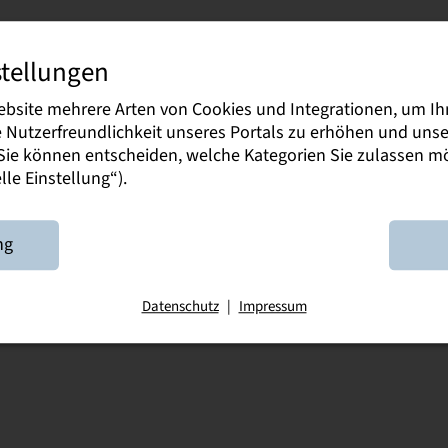
i
stellungen
ebsite mehrere Arten von Cookies und Integrationen, um Ih
ealth mit
ie Nutzerfreundlichkeit unseres Portals zu erhöhen und un
vention und
. Sie können entscheiden, welche Kategorien Sie zulassen 
le Einstellung“).
ion
es Rektorats
ng
3/ 4150-882
eiben
Datenschutz
|
Impressum
28