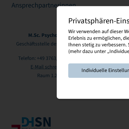
Kuhne
Wosn
Ansprechpartnerinnen
Privatsphären-Ein
Wir verwenden auf dieser W
M.Sc. Psychologie
M.Sc. Public H
Erlebnis zu ermöglichen, d
Schwerpunkt Prä
Geschäftsstelle des Rektorats
Ihnen stetig zu verbessern
(mehr dazu unter „Individuel
Evaluat
Telefon: +49 3763/ 4150-881
Geschäftsstelle d
E-Mail schreiben
Individuelle Einstellu
Raum 1.28
Telefon: +49 376
E-Mail schr
Raum 1.