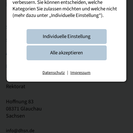
verbessern. Sie können entscheiden, welche
Leipzig
Riesa
Plauen
Kategorien Sie zulassen möchten und welche nicht
(mehr dazu unter „Individuelle Einstellung“).
Studierende & Studieninteressierte
Individuelle Einstellung
Service
Alle akzeptieren
Allgemein
Kontakt
Datenschutz
|
Impressum
Duale Hochschule Sachsen
Rektorat
Hoffnung 83
08371 Glauchau
Sachsen
info@dhsn.de