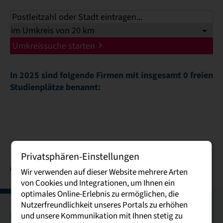
Umkreissuche starten
In 2025 sind folgende Firmen mit insgesamt 0 freien
Studienplätze benannt:
Privatsphären-Einstellungen
Wir verwenden auf dieser Website mehrere Arten
von Cookies und Integrationen, um Ihnen ein
optimales Online-Erlebnis zu ermöglichen, die
Nutzerfreundlichkeit unseres Portals zu erhöhen
Bautzen
Breitenbrunn
Dresden
Glauchau
und unsere Kommunikation mit Ihnen stetig zu