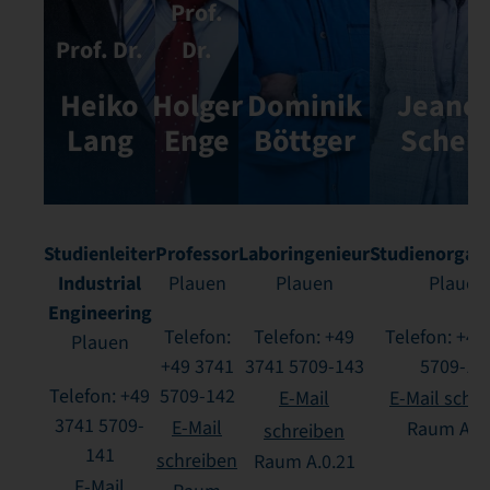
Prof.
Prof. Dr.
Dr.
Heiko
Holger
Dominik
Jeanet
Lang
Enge
Böttger
Scheit
Studienleiter
Professor
Laboringenieur
Studienorgani
Industrial
Plauen
Plauen
Plauen
Engineering
Telefon:
Telefon: +49
Telefon: +49
Plauen
+49 3741
3741 5709-143
5709-17
Telefon: +49
5709-142
E-Mail
E-Mail schr
3741 5709-
E-Mail
Raum A.1.
schreiben
141
schreiben
Raum A.0.21
E-Mail