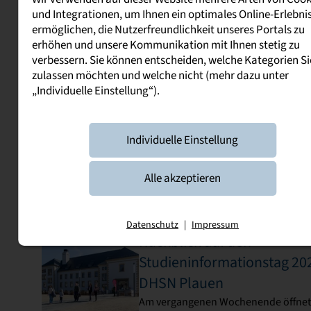
und Integrationen, um Ihnen ein optimales Online-Erlebni
Infos aus und zum Studium
ermöglichen, die Nutzerfreundlichkeit unseres Portals zu
erhöhen und unsere Kommunikation mit Ihnen stetig zu
verbessern. Sie können entscheiden, welche Kategorien Si
zulassen möchten und welche nicht (mehr dazu unter
News
„Individuelle Einstellung“).
01. April 2026
Dual studieren zum Anfassen
Individuelle Einstellung
Über 100 Schülerinnen und
Schüler entdecken Campus
Alle akzeptieren
Ein erlebnisreicher Tag an der DHSN in
Plauen
12. März 2026
Datenschutz
|
Impressum
Rückblick auf den
Studieninformationstag 20
DHSN Plauen
Am vergangenen Wochenende öffnet