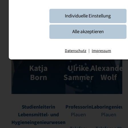
Individuelle Einstellung
Alle akzeptieren
Prof.
Datenschutz
|
Impressum
Prof. Dr.
Dr.
Katja
Ulrike
Alexander
Born
Sammer
Wolf
Studienleiterin
Professorin
Laboringenieur
Lebensmittel- und
Plauen
Plauen
Hygieneingenieurwesen