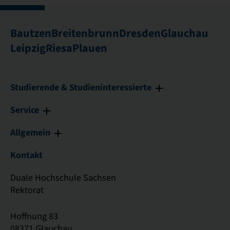
Bautzen
Breitenbrunn
Dresden
Glauchau
Leipzig
Riesa
Plauen
Studierende & Studieninteressierte
Service
Allgemein
Kontakt
Duale Hochschule Sachsen
Rektorat
Hoffnung 83
08371 Glauchau