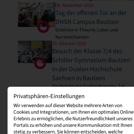
08. November 2025
Tag der offenen Tür an der
DHSN Campus Bautzen
Einblicke in Theorie, Labor und
Karrierechancen
30. Oktober 2025
Besuch der Klasse 7/4 des
Schiller Gymnasium Bautzen
in der Dualen Hochschule
Sachsen in Bautzen
Ein Bericht von Sophie Nowotny, 7-4
Schiller Gymnasium Bautzen
Privatsphären-Einstellungen
24. Oktober 2025
Wir verwenden auf dieser Website mehrere Arten von
Erster Abschlussjahrgang der
Cookies und Integrationen, um Ihnen ein optimales Online
Dualen Hochschule Sachsen
Erlebnis zu ermöglichen, die Nutzerfreundlichkeit unseres
Bautzen feiert herausragende Leistung
Portals zu erhöhen und unsere Kommunikation mit Ihnen
stetig zu verbessern. Sie können entscheiden, welche