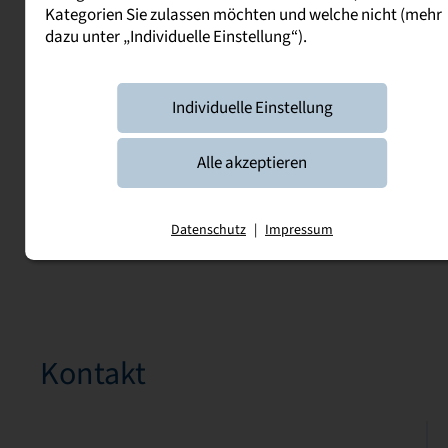
Kategorien Sie zulassen möchten und welche nicht (mehr
dazu unter „Individuelle Einstellung“).
Veranstaltungen
7. November 2026
Individuelle Einstellung
09:00 Uhr - 13:00 Uhr
Duale Hochschule Sachsen - Staatl
Studienakademie Bautzen
Alle akzeptieren
Tag der offenen Tür an der
in Bautzen 2026
Datenschutz
|
Impressum
9:00 - 13:00 Uhr
Kontakt