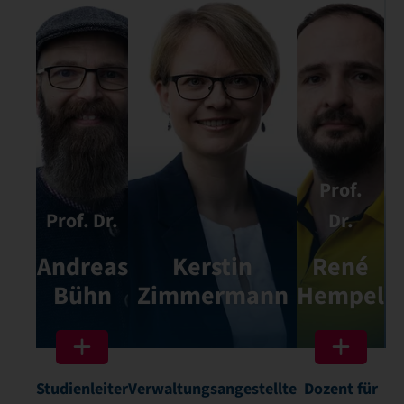
Prof.
P
Prof. Dr.
Dr.
Andreas
Kerstin
René
K
Bühn
Zimmermann
Hempel
Z
Studienleiter
Verwaltungsangestellte
Dozent für