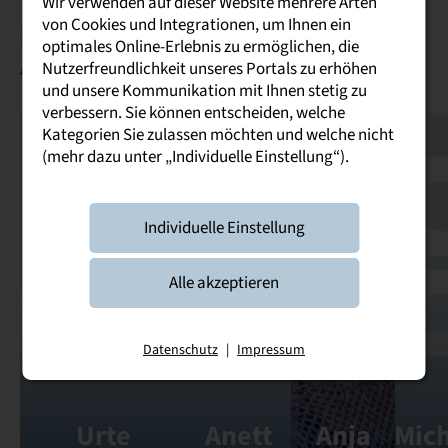
Wir verwenden auf dieser Website mehrere Arten
von Cookies und Integrationen, um Ihnen ein
Ihre Ansprechpartner und
optimales Online-Erlebnis zu ermöglichen, die
Ansprechpartnerinnen
Nutzerfreundlichkeit unseres Portals zu erhöhen
und unsere Kommunikation mit Ihnen stetig zu
verbessern. Sie können entscheiden, welche
Kategorien Sie zulassen möchten und welche nicht
(mehr dazu unter „Individuelle Einstellung“).
Individuelle Einstellung
Alle akzeptieren
Datenschutz
|
Impressum
Urte
Anett
Anja
Mic