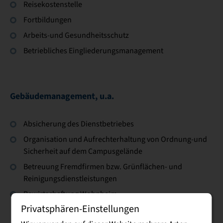
Reisekostenstelle
Fortbildungen
Arbeits-und Gesundheitsschutz
Betriebliches Eingliederungsmanagement
Gebäudemanagement, u.a.
Absicherung des Dienstbetriebes
Organisation und Aufrechterhaltung von Ordnung-und
Sicherheit auf dem Campusgelände
Betreuung Fremdfirmen bzw. Grünflächen- und
Reinigungsdienstleistungen
Bewirtschaftung Wohnheim
Privatsphären-Einstellungen