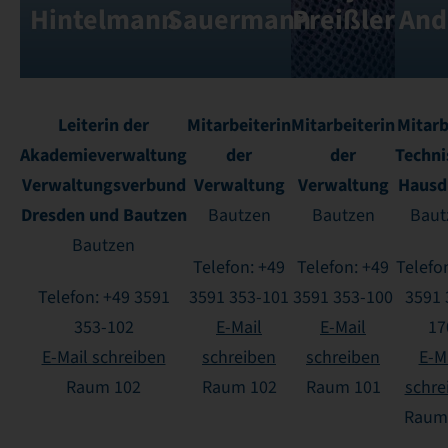
Hintelmann
Sauermann
Preißler
And
Leiterin der
Mitarbeiterin
Mitarbeiterin
Mitarb
Akademieverwaltung
der
der
Techni
Verwaltungsverbund
Verwaltung
Verwaltung
Hausd
Dresden und Bautzen
Bautzen
Bautzen
Baut
Bautzen
Telefon: +49
Telefon: +49
Telefo
Telefon: +49 3591
3591 353-101
3591 353-100
3591 
353-102
E-Mail
E-Mail
17
E-Mail schreiben
schreiben
schreiben
E-M
Raum 102
Raum 102
Raum 101
schre
Raum