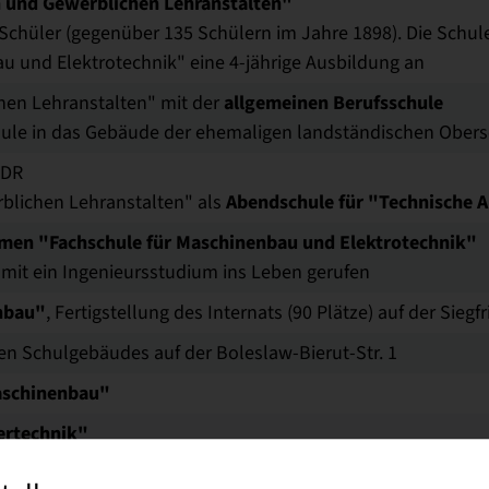
 und Gewerblichen Lehranstalten"
 Schüler (gegenüber 135 Schülern im Jahre 1898). Die Schule
au und Elektrotechnik" eine 4-jährige Ausbildung an
allgemeinen Berufsschule
hen Lehranstalten" mit der
chule in das Gebäude der ehemaligen landständischen Obers
DDR
Abendschule für "Technische 
blichen Lehranstalten" als
men "Fachschule für Maschinenbau und Elektrotechnik"
mit ein Ingenieursstudium ins Leben gerufen
nbau"
, Fertigstellung des Internats (90 Plätze) auf der Siegf
en Schulgebäudes auf der Boleslaw-Bierut-Str. 1
aschinenbau"
ertechnik"
d Technologie des Maschinenbaues
studieren 307 Direktst