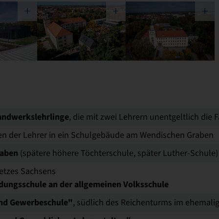
andwerkslehrlinge
, die mit zwei Lehrern unentgeltlich di
en der Lehrer in ein Schulgebäude am Wendischen Graben
raben
(spätere höhere Töchterschule, später Luther-Schule)
etzes Sachsens
ldungsschule an der allgemeinen Volksschule
und Gewerbeschule"
, südlich des Reichenturms im ehemali