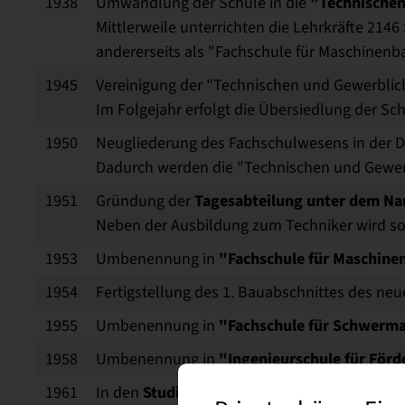
"Technischen
1938
Umwandlung der Schule in die
Mittlerweile unterrichten die Lehrkräfte 2146
andererseits als "Fachschule für Maschinenb
1945
Vereinigung der "Technischen und Gewerblic
Im Folgejahr erfolgt die Übersiedlung der S
1950
Neugliederung des Fachschulwesens in der 
Dadurch werden die "Technischen und Gewer
Tagesabteilung unter dem Na
1951
Gründung der
Neben der Ausbildung zum Techniker wird so
"Fachschule für Maschine
1953
Umbenennung in
1954
Fertigstellung des 1. Bauabschnittes des neu
"Fachschule für Schwerm
1955
Umbenennung in
"Ingenieurschule für Förd
1958
Umbenennung in
Studienrichtungen Fördertechnik un
1961
In den