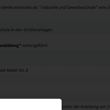
 bietet einerseits als "Industrie und Gewerbeschule" eine 3
chule in den Schilleranlagen
Ausbildung"
weitergeführt
ried-Rädel-Str. 8
udenten und 444 Abendstudenten unter der Anleitung von 2