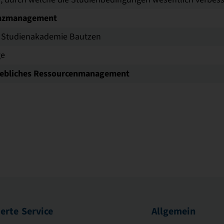
anzmanagement
, Studienakademie Bautzen
ge
iebliches Ressourcenmanagement
ierte
Service
Allgemein