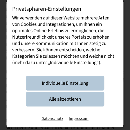
über die Kombination aus wissenschaftlicher Ausbildung
Privatsphären-Einstellungen
und betrieblicher Praxis. Die enge Verzahnung von Theorie
und Praxis, die intensive Zusammenarbeit mit regionalen
Wir verwenden auf dieser Website mehrere Arten
und überregionalen Praxispartnern sowie die sehr guten
von Cookies und Integrationen, um Ihnen ein
Berufsaussichten überzeugten zahlreiche Interessierte. Die
optimales Online-Erlebnis zu ermöglichen, die
Nutzerfreundlichkeit unseres Portals zu erhöhen
hohe Besucherzahl und die Vielzahl konkreter Nachfragen
und unsere Kommunikation mit Ihnen stetig zu
unterstreichen die wachsende Bedeutung des Dualen
verbessern. Sie können entscheiden, welche
Studiums als attraktive Alternative zum klassischen
Kategorien Sie zulassen möchten und welche nicht
Hochschulstudium.
(mehr dazu unter „Individuelle Einstellung“).
Der Campus Bautzen zieht eine durchweg positive Bilanz. Mit
der Teilnahme am sachsenweiten Hochschulinformationstag
Individuelle Einstellung
leistet der Standort einen wichtigen Beitrag zur
Studienorientierung junger Menschen und unterstreicht
Alle akzeptieren
zugleich seine Rolle als zukunftsorientierter
Bildungsanbieter in der Region.
Datenschutz
|
Impressum
Der heutige Tag hat eindrucksvoll gezeigt, wie erfolgreich
sich Theorie und Praxis im Dualen Studium miteinander