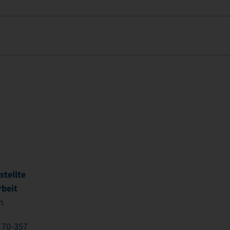
t
tellte
rbeit
n
 70-357