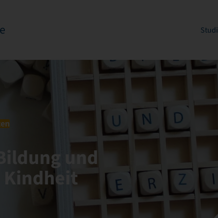
e
Stud
ten
 Bildung und
 Kindheit