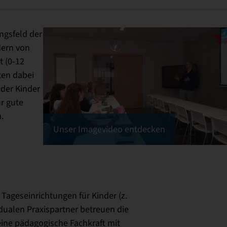
ngsfeld der
dern von
t (0-12
ten dabei
der Kinder
r gute
.
Unser Imagevideo entdecken
Tageseinrichtungen für Kinder (z.
 dualen Praxispartner betreuen die
eine pädagogische Fachkraft mit