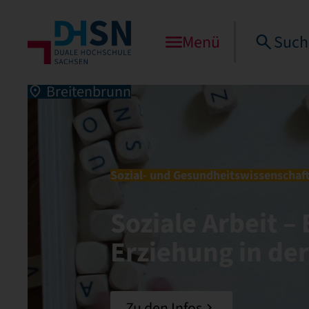
Menü
Such
Breitenbrunn
Sozial- und Gesundheitswissenschaf
Soziale Arbeit –
Erziehung in der
Zu den Infos