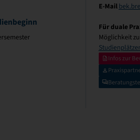
E-Mail
bek.br
dienbeginn
Für duale Pra
ersemester
Möglichkeit z
Studienplätze
Infos zur B
Praxispartn
Beratungst