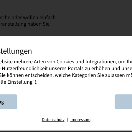
sche oder wollen einfach
eranstaltung haben Sie
stellungen
ebsite mehrere Arten von Cookies und Integrationen, um Ih
 10:00 Uhr - 16:00 Uhr
ie Nutzerfreundlichkeit unseres Portals zu erhöhen und un
. Sie können entscheiden, welche Kategorien Sie zulassen 
le Einstellung“).
en
Stand der Dualen
ng
Datenschutz
|
Impressum