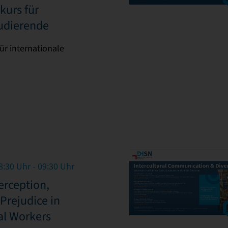
urs für
tudierende
r internationale
8:30 Uhr - 09:30 Uhr
erception,
Prejudice in
ial Workers