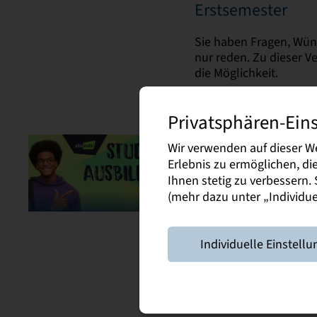
Erstsemester
Sie haben Fragen, Wün
nur reden. Zu dieser V
die Möglichkeit.
Privatsphären-Ein
Wir verwenden auf dieser W
5. September 2026 |
Erlebnis zu ermöglichen, d
Messe Dresden
Ihnen stetig zu verbessern
(mehr dazu unter „Individuel
Stuzubi in Dresd
Besuchen Sie uns am 
Individuelle Einstellu
Hochschule Sachsen.