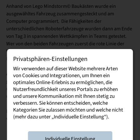
Anhand von Lego Mindstorm© Baukästen wurde ein
ausgewähltes Fahrzeug zusammengesteckt und am
Computer programmiert. Die Fähigkeiten der
unterschiedlichen Roboterfahrzeuge wurden dann am Ende
von Tag 3 in spannenden Wettkämpfen in Teams getestet.
Wer von den beiden Fahrzeugen zuerst die rote Linie der
Wettkampfarena berührte, hatte verloren. Das hat den
Privatsphären-Einstellungen
Kindern viel Spaß bereitet.
Wir verwenden auf dieser Website mehrere Arten
Als Dank für die Teilnahme gab es einen goldfarbenen, 3D-
von Cookies und Integrationen, um Ihnen ein
gedruckten Roboter-Schlüsselanhänger und eine Urkunde,
optimales Online-Erlebnis zu ermöglichen, die
überreicht von den Prodirektoren Prof. Dr. Alexander Flory
Nutzerfreundlichkeit unseres Portals zu erhöhen
und unsere Kommunikation mit Ihnen stetig zu
und Prof. Dr. Martin Seilmayer.
verbessern. Sie können entscheiden, welche
Kategorien Sie zulassen möchten und welche nicht
Es gibt bereits Anmeldungen für das kommende Jahr und
(mehr dazu unter „Individuelle Einstellung“).
wir freuen uns schon jetzt darauf.
Individuelle Einstellung