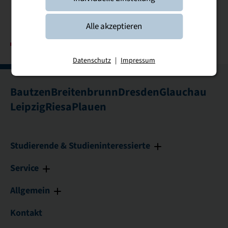
Alle akzeptieren
Datenschutz
|
Impressum
Bautzen
Breitenbrunn
Dresden
Glauchau
Leipzig
Riesa
Plauen
Studierende & Studieninteressierte
Service
Allgemein
Kontakt