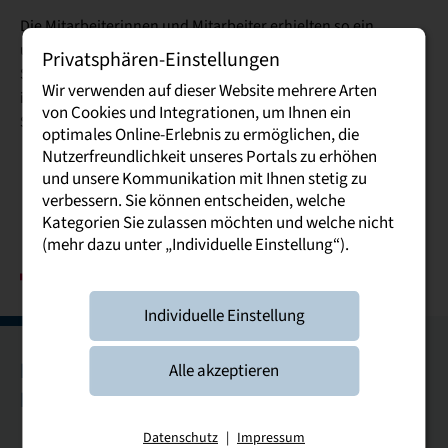
Die Mitarbeiterinnen und Mitarbeiter erhielten so ein
umfassendes Bild über die Besonderheiten des dualen
Privatsphären-Einstellungen
Studiums an der DHSN. Mit diesem Wissen können sie nun
Wir verwenden auf dieser Website mehrere Arten
ihre Kundinnen und Kunden gezielt über die vielfältigen
von Cookies und Integrationen, um Ihnen ein
Studienmöglichkeiten am Standort Bautzen informieren.
optimales Online-Erlebnis zu ermöglichen, die
Nutzerfreundlichkeit unseres Portals zu erhöhen
und unsere Kommunikation mit Ihnen stetig zu
verbessern. Sie können entscheiden, welche
Kategorien Sie zulassen möchten und welche nicht
(mehr dazu unter „Individuelle Einstellung“).
Individuelle Einstellung
Bautzen
Breitenbrunn
Dresden
Glauchau
Alle akzeptieren
Leipzig
Riesa
Plauen
Datenschutz
|
Impressum