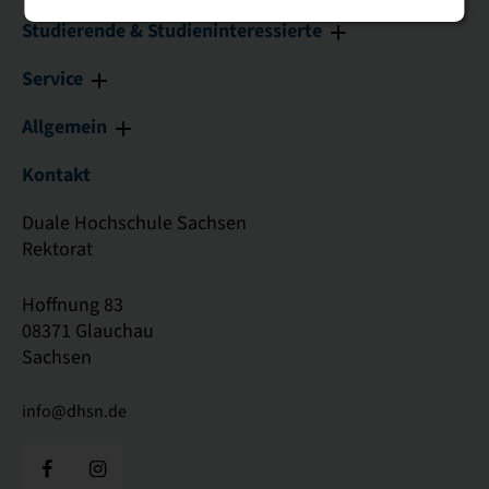
Studierende & Studieninteressierte
Service
Allgemein
Kontakt
Duale Hochschule Sachsen
Rektorat
Hoffnung 83
08371 Glauchau
Sachsen
info@dhsn.de