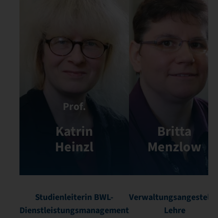
Prof.
Katrin
Britta
Heinzl
Menzlow
Studienleiterin BWL-
Verwaltungsangestellt
Dienstleistungsmanagement
Lehre