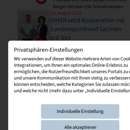
Bürger mit über 230 Teilnehmenden
18. August 2025
DHSN setzt Kooperation mit
Landessportbund Sachsen
e.V. fort
Für den Sport in Sachsen - bewährte
Privatsphären-Einstellungen
und gewachsene Kooperation wird
Wir verwenden auf dieser Website mehrere Arten von Coo
fortgesetzt
Integrationen, um Ihnen ein optimales Online-Erlebnis zu
09. Juni 2025
ermöglichen, die Nutzerfreundlichkeit unseres Portals zu
Zweitsemesterfahrt der
und unsere Kommunikation mit Ihnen stetig zu verbessern
Studienrichtung Event- und
können entscheiden, welche Kategorien Sie zulassen mö
Sportmanagement nach
und welche nicht (mehr dazu unter „Individuelle Einstellu
Chemnitz
Drei spannende Tage vom 4. bis 6. Juni 
Individuelle Einstellung
der Europäischen Kulturhauptstadt 20
04. April 2025
DHSN@Erfurt – Exkursion 
Alle akzeptieren