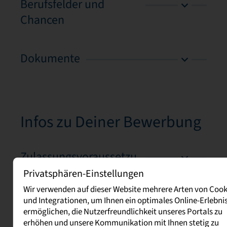
Berufsfelder und
Chancen
Dokumente
Infos zu Deiner Bewerbung
Zulassungsvoraussetzu
ngen
Privatsphären-Einstellungen
Wir verwenden auf dieser Website mehrere Arten von Cook
und Integrationen, um Ihnen ein optimales Online-Erlebnis
Ablauf der Bewerbung
ermöglichen, die Nutzerfreundlichkeit unseres Portals zu
erhöhen und unsere Kommunikation mit Ihnen stetig zu