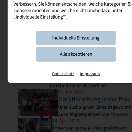
verbessern. Sie können entscheiden, welche Kategorien Si
zulassen möchten und welche nicht (mehr dazu unter
„Individuelle Einstellung“).
Infos aus und zum Studium
Individuelle Einstellung
News
Alle akzeptieren
08. Juni 2026
Ausstellung "EU on Tour"
Datenschutz
|
Impressum
auf dem Campus
Die EU auf einem Blick erklärt
01. Juni 2026
Marktforschung in der Praxi
Untersuchung von Einkaufsgewohnh
Zukunftsperspektiven der Plauener I
24. April 2026
Internationale Perspektiven