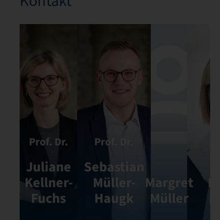
Kontakt
Prof. Dr.
Prof. Dr.
Juliane
Sebastian
Kellner-
Müller-
Margret
K
Fuchs
Haugk
Müller
K