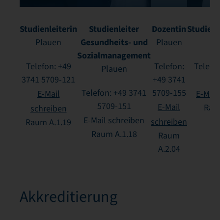
Studienleiterin
Studienleiter
Dozentin
Studien
Gesundheits- und
Plauen
Plauen
P
Sozialmanagement
Telefon: +49
Telefon:
Telefo
Plauen
3741 5709-121
+49 3741
57
Telefon: +49 3741
5709-155
E-Mail
E-Mail
5709-151
E-Mail
Rau
schreiben
E-Mail schreiben
schreiben
Raum A.1.19
Raum A.1.18
Raum
A.2.04
Akkreditierung