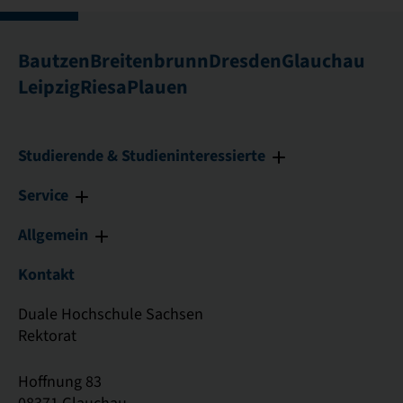
Bautzen
Breitenbrunn
Dresden
Glauchau
Leipzig
Riesa
Plauen
Studierende & Studieninteressierte
Service
Allgemein
Kontakt
Duale Hochschule Sachsen
Rektorat
Hoffnung 83
08371 Glauchau