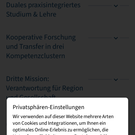
Duales praxisintegriertes
Studium & Lehre
Kooperative Forschung
und Transfer in drei
Kompetenzclustern
Dritte Mission:
Verantwortung für Region
und Gesellschaft
Privatsphären-Einstellungen
Wir verwenden auf dieser Website mehrere Arten
Geschichtliches
von Cookies und Integrationen, um Ihnen ein
optimales Online-Erlebnis zu ermöglichen, die