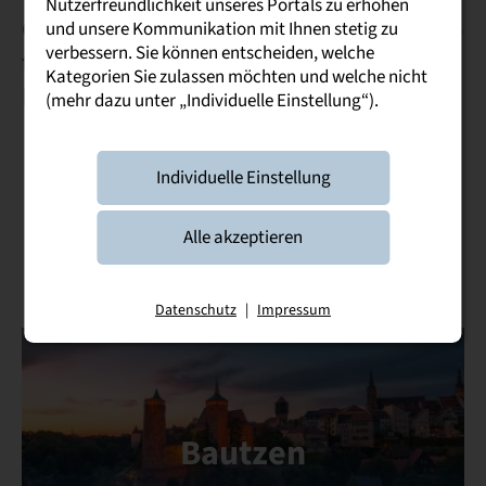
Nutzerfreundlichkeit unseres Portals zu erhöhen
Glauchau ein
und unsere Kommunikation mit Ihnen stetig zu
verbessern. Sie können entscheiden, welche
traditioneller
Kategorien Sie zulassen möchten und welche nicht
Hochschulstandort
(mehr dazu unter „Individuelle Einstellung“).
Individuelle Einstellung
Weitere Standorte der Dualen
Alle akzeptieren
Hochschule Sachsen
Datenschutz
|
Impressum
Bautzen