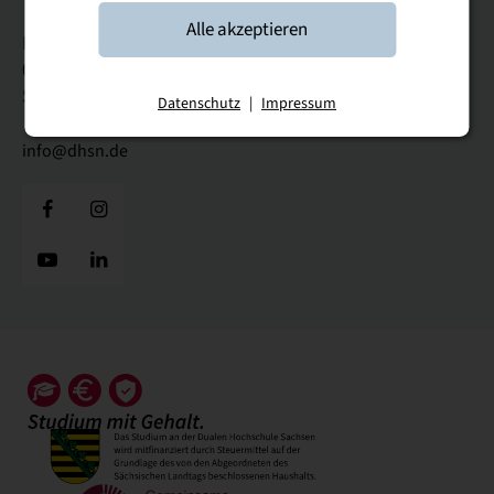
Alle akzeptieren
Hoffnung 83
08371 Glauchau
Sachsen
Datenschutz
|
Impressum
info@dhsn.de