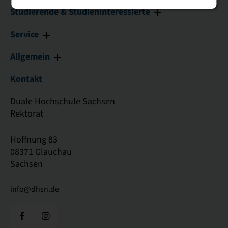
Studierende & Studieninteressierte
Service
Allgemein
Kontakt
Duale Hochschule Sachsen
Rektorat
Hoffnung 83
08371 Glauchau
Sachsen
info@dhsn.de