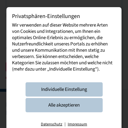
Einverständnis Datenspeicherung
Datenschutz
*
Privatsphären-Einstellungen
Wir verwenden auf dieser Website mehrere Arten
von Cookies und Integrationen, um Ihnen ein
optimales Online-Erlebnis zu ermöglichen, die
Nutzerfreundlichkeit unseres Portals zu erhöhen
* Pflichtfeld
und unsere Kommunikation mit Ihnen stetig zu
verbessern. Sie können entscheiden, welche
Kategorien Sie zulassen möchten und welche nicht
Anfrage absenden
(mehr dazu unter „Individuelle Einstellung“).
Individuelle Einstellung
Bautzen
Breitenbrunn
Dresden
Glauchau
Alle akzeptieren
Leipzig
Riesa
Plauen
Datenschutz
|
Impressum