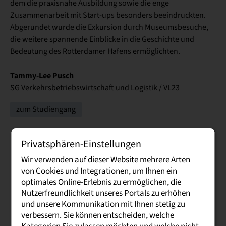
dem die praxisnahe Ausbildung sowie die enge
Zusammenarbeit mit Start-ups besonders beeindruckten.
Abgerundet wurde die Exkursion durch Museumsbesuche,
die weitere spannende Einblicke in die Geschichte und
Bedeutung des Rotterdamer Hafens ermöglichten.
Tammy-Lee Pusch
SG Verkehrsbetriebswirtschaft und Logistik / VL23
zum Studiengang
Privatsphären-Einstellungen
Wir verwenden auf dieser Website mehrere Arten
von Cookies und Integrationen, um Ihnen ein
optimales Online-Erlebnis zu ermöglichen, die
Nutzerfreundlichkeit unseres Portals zu erhöhen
und unsere Kommunikation mit Ihnen stetig zu
verbessern. Sie können entscheiden, welche