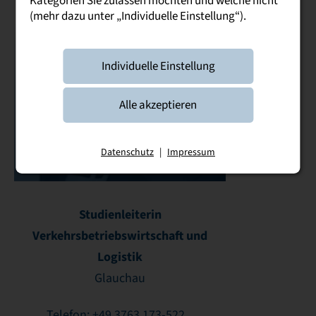
Kategorien Sie zulassen möchten und welche nicht
(mehr dazu unter „Individuelle Einstellung“).
Individuelle Einstellung
Prof. Dr.
Alle akzeptieren
Annett
Pflug
Datenschutz
|
Impressum
Studienleiterin
Verkehrsbetriebswirtschaft und
Logistik
Glauchau
Telefon: +49 3763 173-522