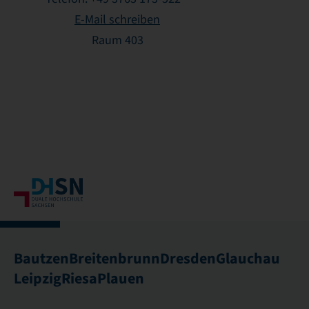
E-Mail schreiben
Raum 403
Bautzen
Breitenbrunn
Dresden
Glauchau
Leipzig
Riesa
Plauen